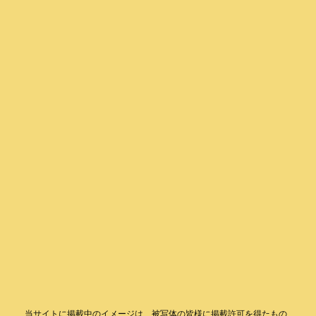
当サイトに掲載中のイメージは、被写体の皆様に掲載許可を得たもの