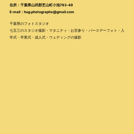
住所：千葉県山武郡芝山町小池783-49
E-mail：hug.photographs@gmail.com
千葉県のフォトスタジオ
七五三のスタジオ撮影・マタニティ・お宮参り・バースデーフォト・入
学式・卒業式・成人式・ウェディングの撮影