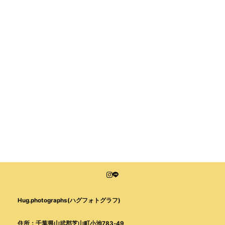
Hug.photographs(ハグフォトグラフ)
住所：千葉県山武郡芝山町小池783-49